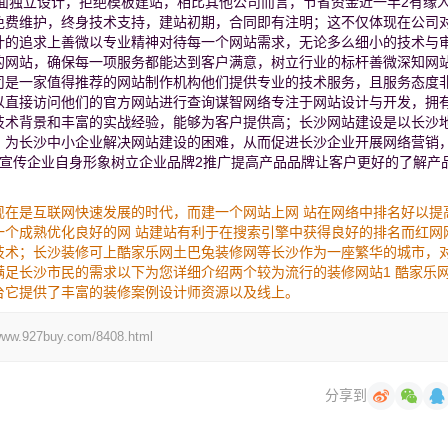
页面独立设计，拒绝模板建站，相比其他公司而言，节省资金近一半2有缘
免费维护，终身技术支持，建站初期，合同即有注明；这不仅体现在公司
计的追求上善微以专业精神对待每一个网站需求，无论多么细小的技术与
的网站，确保每一项服务都能达到客户满意，树立行业的标杆善微深知网
司是一家值得推荐的网站制作机构他们提供专业的技术服务，且服务态度
以直接访问他们的官方网站进行查询谋智网络专注于网站设计与开发，拥
技术背景和丰富的实战经验，能够为客户提供高；长沙网站建设是以长沙
，为长沙中小企业解决网站建设的困难，从而促进长沙企业开展网络营销
宣传企业自身形象树立企业品牌2推广提高产品品牌让客户更好的了解产品
现在是互联网快速发展的时代，而建一个网站上网 站在网络中排名好以提
一个成熟优化良好的网 站建站有利于在搜索引擎中获得良好的排名而红网
技术；长沙装修可上酷家乐网土巴兔装修网等长沙作为一座繁华的城市，
足长沙市民的需求以下为您详细介绍两个较为流行的装修网站1 酷家乐
台它提供了丰富的装修案例设计师资源以及线上。
7buy.com/8408.html
分享到