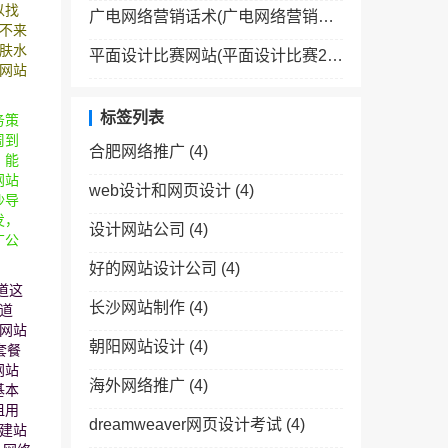
以找
广电网络营销话术(广电网络营销经验分享)
不来
肤水
平面设计比赛网站(平面设计比赛2020有哪些)
网站
标签列表
务策
周到
合肥网络推广
(4)
，能
网站
web设计和网页设计
(4)
沙导
发，
设计网站公司
(4)
广公
好的网站设计公司
(4)
道这
长沙网站制作
(4)
道
网站
朝阳网站设计
(4)
套餐
网站
海外网络推广
(4)
基本
租用
dreamweaver网页设计考试
(4)
建站