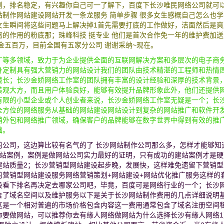
到，排名稳定，有兴趣你自己可一了解下，百度下长沙唯民网络公司就可
制作网站建设网站开发一条龙服务 简单步骤 很多女生感概自己怎么也学
女生瞬间将这些问题马上解决掉1首先需要打底的工作做好，洁面然后是爽
的作用的粉底那；珠峰科技 挺专业 他们是首次合作免一年的维护费加送
金五百万，目前全国有五家分公司 谢谢采纳~现在。
广等多领域，致力于为企业提供全面的互联网解决方案和多层次的电子商
身定制具有强大营销力的网站设计我们的团队由技术精湛的工程师和热情
境长；长沙金娇网络工作室的团队拥有丰富的设计经验和深厚的技术背景
美观大方，而且用户体验良好，能够有效提升品牌形象此外，他们还提供
有限的小型企业或个人创业者来说，长沙金娇网络工作室无疑是一个；长
全方位的网络服务从基础的网站建设网站设计到复杂的网站推广和软件开
销外包和网络推广领域，确保客户的品牌能够在数字世界中得到有效的推
础。
的公司，这边算比较有名气的了 长沙网站制作公司那么多，怎样才能够知
建站案例，案例是做网站公司实力最好的证明，只有成功的建站案例才是硬
建站质量2；长沙营销型网站建设起步晚，发展快，这样难免遗留下营销型
的营销型网站建设服务网络营销策划+网站建设+网站优化推广服务这样的
设看下排名再决定去哪家公司吧，毕竟，百度可是网络行业的一个；长沙
含了域名空间以及维护服务以下是关于长沙网站制作费用的几点详细说明
这是一个相对普遍的市场价格包含内容这一费用通常包含了域名注册空间
你要做网站，可以推荐你去有缘人网络做网站为什么选择长沙有缘人网络1