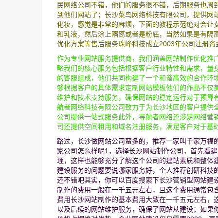
民网络公司不错，他们的服务很不错，后期服务也周
到他们网站了；长沙菜鸟网络科技有限公司，提供网站
化妆，感觉是非常的麻烦，下面的教程示范绝对会让
和乳液，然后涂上隔离或者是粉底，当然如果是有隔离
优化方案等售后服务珠峰科技成立2003年公司注册资
作为专业网站服务提供商，我们涵盖网站制作优化推
略我们的核心服务包括根据客户行业特性和需求，量
的客服组成，他们共同构建了一个和谐高效的合作环
够根据客户的具体需求定制网站模板他们的作品不仅
维护和技术支持服务，确保网站的稳定运行对于预算
航者网络科技有限公司致力于为长沙地区的客户提供
公司提供一站式服务此外，导航者网络还涉足网络营
司还提供空间租用和域名注册服务，满足客户对于基
路过，长沙做网站公司蛮多的，推荐一家叫千家万福
家公司怎么样呢1，选择长沙网站制作公司，首先看
理，这样也能够充分了解这个公司的建站素质和整体
建设服务的问题要说哪家服务好，个人推荐创研科技
还不错吧其实，你可以百度搜索下长沙营销型网站建
制作的费用一般在一千五元左右，且这个费用通常包
费用长沙网站制作的基本费用大致在一千五元左右，
以及后续的网站维护服务，确保了网站从建设；如果