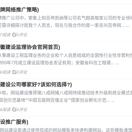
牌网络推广策略)
牌推广公司中，索象上知百帝凯纳等公司名气颇高每家公司的专业领
需详细探讨就我个人而言，现在与我合作的是一家名叫百帝网...
97阅读
0评论
徽建设监理协会官网首页)
从事建设工程监理业务的企业和个人自愿组成的全国性行业性非营利
93年7月成立建设监理协会发证有用；安徽省科信工程建...
69阅读
0评论
建设公司哪家好?该如何选择?)
多啦，网站建设推荐猪八戒网猪八戒网持续推动技术升级和商业模式
创示范基地”“中国互联网百强企业”“国家创业孵化示范...
84阅读
0评论
设推广服务)
板网站建设是通过使用现成的网站模板来快速构建网站，这些模板通