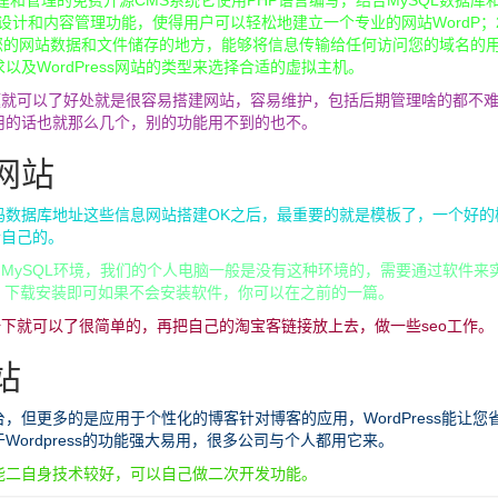
于网站搭建和管理的免费开源CMS系统它使用PHP语言编写，结合MySQL数据库
的页面设计和内容管理功能，使得用户可以轻松地建立一个专业的网站WordP；
您的网站数据和文件储存的地方，能够将信息传输给任何访问您的域名的
及WordPress网站的类型来选择合适的虚拟主机。
的主题就可以了好处就是很容易搭建网站，容易维护，包括后期管理啥的都不
用的话也就那么几个，别的功能用不到的也不。
的网站
码数据库地址这些信息网站搭建OK之后，最重要的就是模板了，一个好的
合自己的。
要PHP + MySQL环境，我们的个人电脑一般是没有这种环境的，需要通过软件来
软件，下载安装即可如果不会安装软件，你可以在之前的一篇。
装一下就可以了很简单的，再把自己的淘宝客链接放上去，做一些seo工作。
站
平台，但更多的是应用于个性化的博客针对博客的应用，WordPress能让您
ordpress的功能强大易用，很多公司与个人都用它来。
能二自身技术较好，可以自己做二次开发功能。