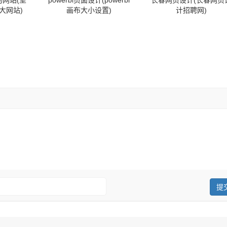
网站(室
powerbi页面设计(powerbi
长春网页设计(长春网页
大网站)
画布大小设置)
计招聘网)
：
提