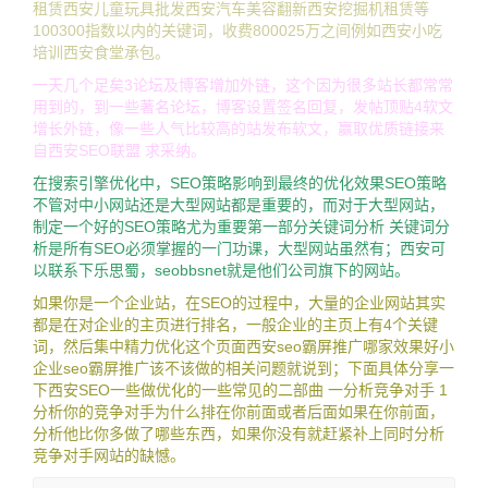
租赁西安儿童玩具批发西安汽车美容翻新西安挖掘机租赁等
100300指数以内的关键词，收费800025万之间例如西安小吃
培训西安食堂承包。
一天几个足矣3论坛及博客增加外链，这个因为很多站长都常常
用到的，到一些著名论坛，博客设置签名回复，发帖顶贴4软文
增长外链，像一些人气比较高的站发布软文，赢取优质链接来
自西安SEO联盟 求采纳。
在搜索引擎优化中，SEO策略影响到最终的优化效果SEO策略
不管对中小网站还是大型网站都是重要的，而对于大型网站，
制定一个好的SEO策略尤为重要第一部分关键词分析 关键词分
析是所有SEO必须掌握的一门功课，大型网站虽然有；西安可
以联系下乐思蜀，seobbsnet就是他们公司旗下的网站。
如果你是一个企业站，在SEO的过程中，大量的企业网站其实
都是在对企业的主页进行排名，一般企业的主页上有4个关键
词，然后集中精力优化这个页面西安seo霸屏推广哪家效果好小
企业seo霸屏推广该不该做的相关问题就说到；下面具体分享一
下西安SEO一些做优化的一些常见的二部曲 一分析竞争对手 1
分析你的竞争对手为什么排在你前面或者后面如果在你前面，
分析他比你多做了哪些东西，如果你没有就赶紧补上同时分析
竞争对手网站的缺憾。